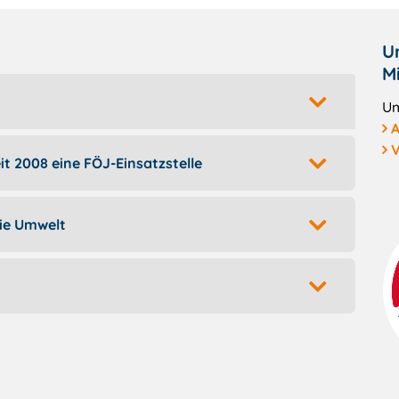
U
M
Um
A
V
it 2008 eine FÖJ-Einsatzstelle
die Umwelt