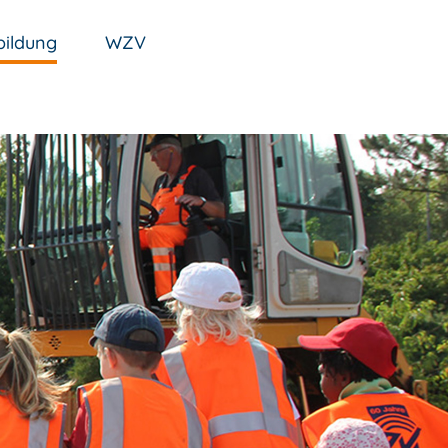
ildung
WZV