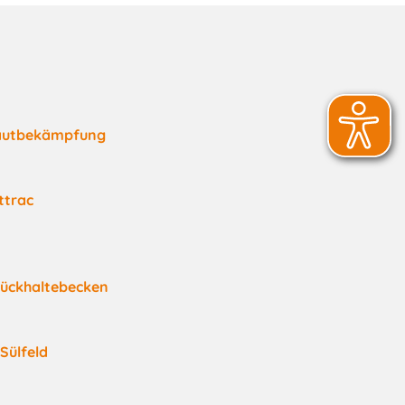
autbekämpfung
ttrac
ückhaltebecken
Sülfeld