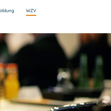
ildung
WZV