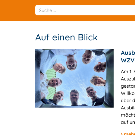
Auf einen Blick
Ausb
WZV
Am 1. 
Auszu
gestar
Willk
über 
Ausbi
möcht
auf un
mehr