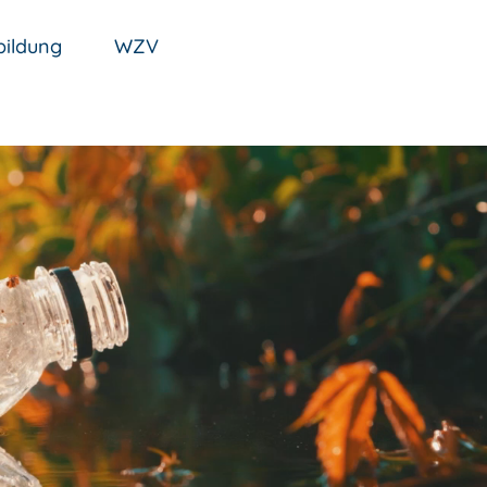
ildung
WZV