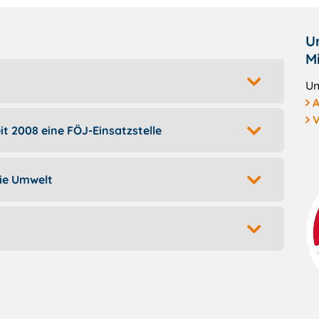
U
M
Um
A
V
it 2008 eine FÖJ-Einsatzstelle
die Umwelt