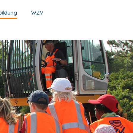
ildung
WZV