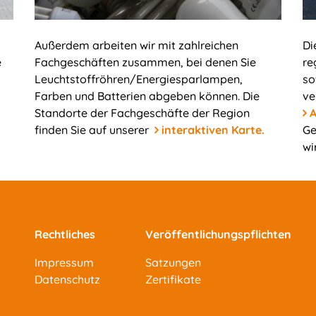
Außerdem arbeiten wir mit zahlreichen
Di
e
Fachgeschäften zusammen, bei denen Sie
re
Leuchtstoffröhren/Energiesparlampen,
so
Farben und Batterien abgeben können. Die
ve
Standorte der Fachgeschäfte der Region
A
finden Sie auf unserer
interaktiven Karte.
Ge
wi
Rechtliches
Veröffentlichungspflichten
Impressum
Satzungen
Datenschutz
Zertifikate