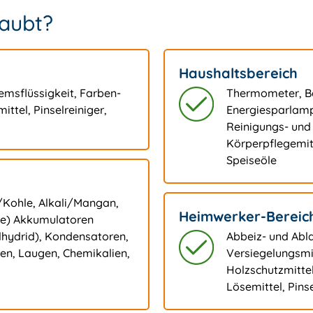
laubt?
Haushaltsbereich
emsflüssigkeit, Farben-
Thermometer, Ba
ttel, Pinselreiniger,
Energiesparlamp
Reinigungs- und
Körperpflegemit
Speiseöle
/Kohle, Alkali/Mangan,
Heimwerker-Bereic
me) Akkumulatoren
hydrid), Kondensatoren,
Abbeiz- und Abla
en, Laugen, Chemikalien,
Versiegelungsmit
Holzschutzmittel
Lösemittel, Pins